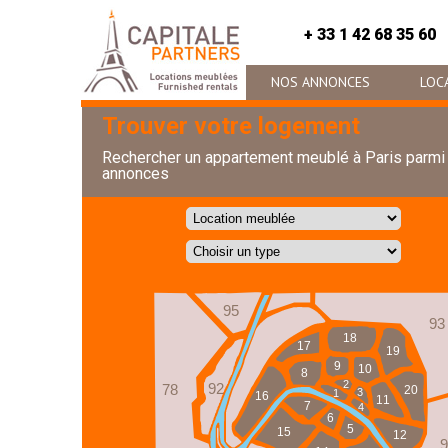
+ 33 1 42 68 35 60
NOS ANNONCES
LOC
Trouver votre logement
Rechercher un appartement meublé à Paris parmi
annonces
95
93
18
17
19
9
10
8
2
92
78
20
3
1
16
11
7
4
6
5
15
12