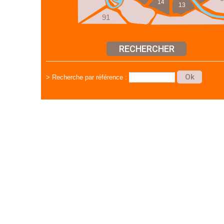
14
13
91
> Recherche par référence :