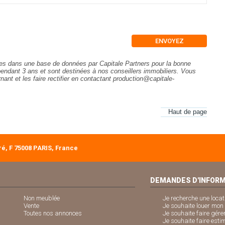
rées dans une base de données par Capitale Partners pour la bonne
pendant
3 ans
et sont destinées à nos conseillers immobiliers.
Vous
nt et les faire rectifier en contactant production@capitale-
Haut de page
é, F 75008 PARIS, France
DEMANDES D'INFOR
Non meublée
Je recherche une locat
Vente
Je souhaite louer mo
Toutes nos annonces
Je souhaite faire gére
Je souhaite faire esti