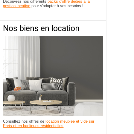
Découvrez nos différents
packs d'offre dédiés à la
gestion locative
pour s'adapter à vos besoins !
Nos biens en location
Consultez nos offres de
location meublée et vide sur
Paris et en banlieues résidentielles