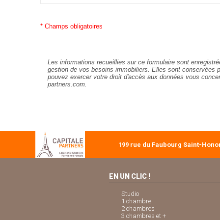
* Champs obligatoires
Les informations recueillies sur ce formulaire sont enregist
gestion de vos besoins immobiliers.
Elles sont conservées 
pouvez exercer votre droit d'accès aux données vous concerna
partners.com.
199 rue du Faubourg Saint-Honor
EN UN CLIC !
Studio
1 chambre
2 chambres
3 chambres et +