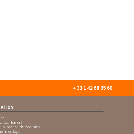
+ 33 1 42 68 35 60
MATION
ion
n appartement
r la location de mon bien
mer mon loyer