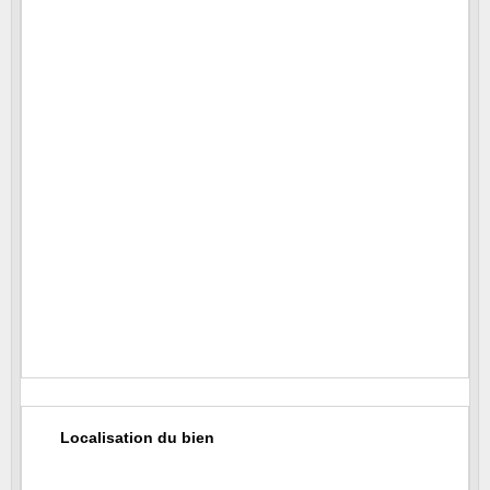
311
!!ann_ges!!
:
65
Localisation du bien