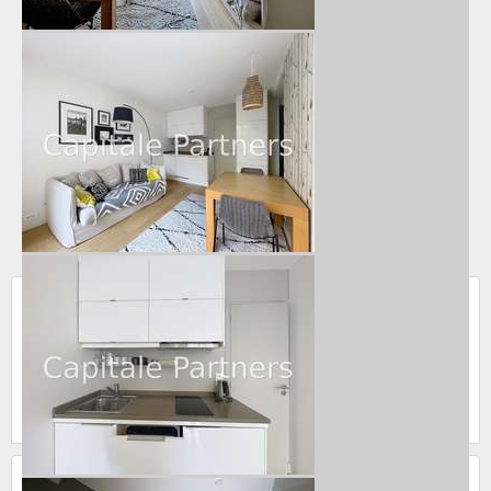
Informations sur le prix
Loyer :
1 550
€
par mois charges locatives incluses
dont 113 €
par mois de charges forfaitaires
Honoraires d'agence : 12 % du loyer annuel charges comprises +
TVA ( 20 %). Dans les cas pertinents, la loi ALUR s'applique (frais
d'agences réglementés à 15?/m² TTC).
Appartement meublé situé violet à Paris dans le 15e