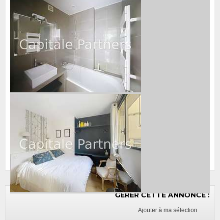
arrondissement à proximité de la station Dupleix (L6). D'une
surface de 31m² environ, au 1er étage avec ascenseur, il
comporte :- Un séjour s'ouvrant sur un balcon sans vis-à-vis.
- Une cuisine ouverte équipée.- Une chambre séparée avec
coin bureau - Une salle de bain et un WC séparé. Le
chauffage et l'eau chaude sont collectifs.
Équipements
Ascenseur
Digicode
Lave-linge
Lave-vaiselle
Balcon(s)
Type de chauffage : collectif
Type de cuisine : américaine
NOUS CONTACTER
GERER CETTE ANNONCE :
Ajouter à ma sélection