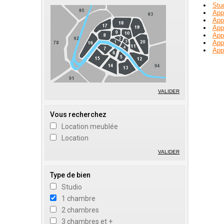
Stu
App
App
App
App
App
App
VALIDER
Vous recherchez
Location meublée
Location
VALIDER
Type de bien
Studio
1 chambre
2 chambres
3 chambres et +