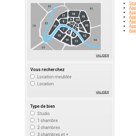
Stu
App
App
App
App
App
App
VALIDER
Vous recherchez
Location meublée
Location
VALIDER
Type de bien
Studio
1 chambre
2 chambres
3 chambres et +