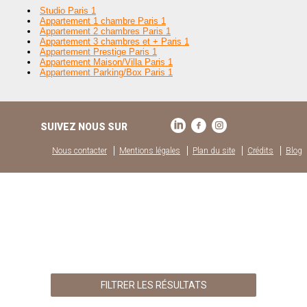
Studio Paris 1
Appartement 1 chambre Paris 1
Appartement 2 chambres Paris 1
Appartement 3 chambres et + Paris 1
Appartement Prestige Paris 1
Appartement Maison/Villa Paris 1
Appartement Parking/Box Paris 1
SUIVEZ NOUS SUR
Nous contacter
Mentions légales
Plan du site
Crédits
Blog
FILTRER LES RÉSULTATS